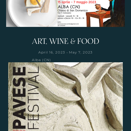
ART, WINE & FOOD
-
April 16, 2023
May 7, 2023
Alba (CN)